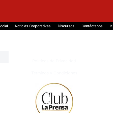
ocial
Noticias Corporativas
Discursos
Contáctanos
I
Políticas de Privacidad
Términos y Condiciones