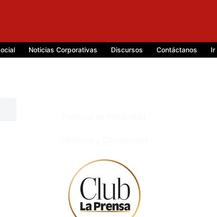
ocial
Noticias Corporativas
Discursos
Contáctanos
I
Políticas de Privacidad
Términos y Condiciones