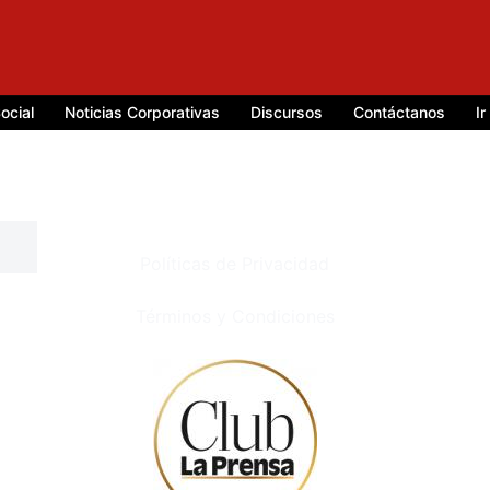
ocial
Noticias Corporativas
Discursos
Contáctanos
I
Políticas de Privacidad
Términos y Condiciones